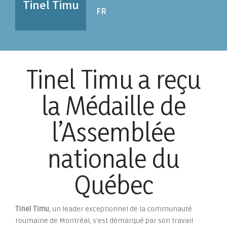
Tinel Timu
Aller
FR
au
contenu
Tinel Timu a reçu
la Médaille de
l’Assemblée
nationale du
Québec
Tinel Timu
, un leader exceptionnel de la communauté
roumaine de Montréal, s’est démarqué par son travail